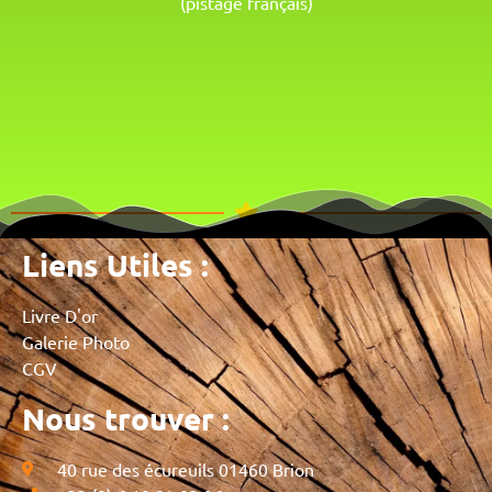
(pistage français)
Liens Utiles :
Livre D'or
Galerie Photo
CGV
Nous trouver :
40 rue des écureuils 01460 Brion